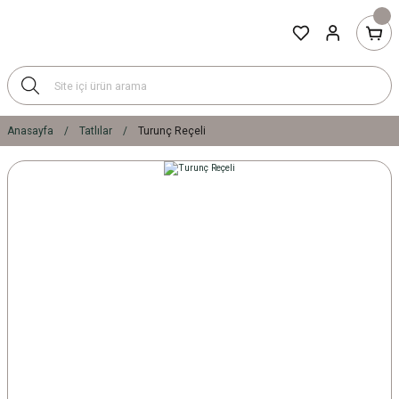
Anasayfa
Tatlılar
Turunç Reçeli