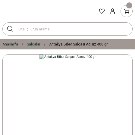
Anasayfa
Salçalar
Antakya Biber Salçası Acısız 400 gr